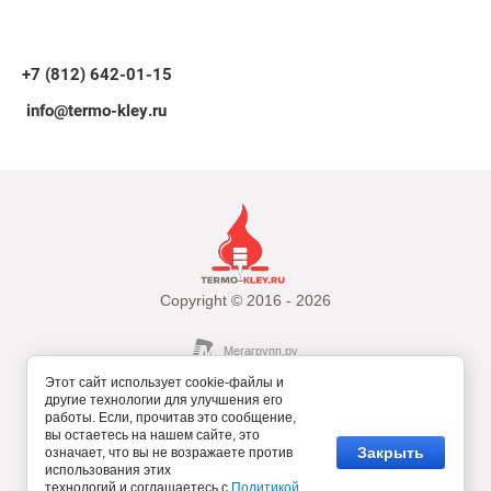
+7 (812) 642-01-15
info@termo-kley.ru
Copyright © 2016 - 2026
Этот сайт использует cookie-файлы и
другие технологии для улучшения его
работы. Если, прочитав это сообщение,
вы остаетесь на нашем сайте, это
Закрыть
Политика в отношении обработки персональных
означает, что вы не возражаете против
использования этих
данных
технологий и соглашаетесь с
Политикой