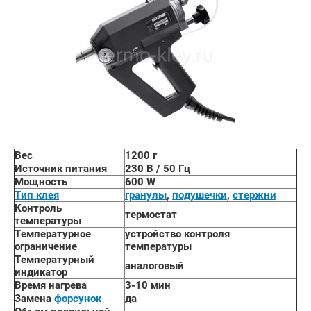
Вес
1200 г
Источник питания
230 В / 50 Гц
Мощность
600 W
Тип клея
гранулы
,
подушечки
,
стержни
Контроль
термостат
температуры
Температурное
устройство контроля
ограничение
температуры
Температурный
аналоговый
индикатор
Время нагрева
3-10 мин
Замена
форсунок
да